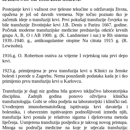
Postojanje krvi i važnost ove tjelesne tekućine u održavanju života,
opažena je još od davnih vremena. Nije točno poznato tko je
začetnik ideje o transfuziji krvi. Prvi pokušaji transfuzije čovjeku su
bile transfuzije životinjske krvi J.B. Denis u Parizu 1667. godine.
Početak moderne transfuzijske medicine predstavlja otkriće krvnih
grupa A, B, O i AB 1900. g. (K. Landsteiner i sur.) te Rh sistema
1939.-1940. g., antikoagulantne otopine Na citrata 1915 g. (R.
Lewisohn).
1916.g. O. Robertson osniva za vrijeme I svjetskog rata prvi depo
krvi.
1923.g. primijenjena je prva transfuzija krvi u Klinici za ženske
bolesti i porode u Zagrebu. Nema pouzdanih podataka kada je i tko
primijenio prvu transfuziju krvi u Karlovcu.
Transfuzija je dugi niz godina bila gotovo isključivo laboratorijska
disciplina. Zadnjih godina ponovo oživljava klinička
transfuziologija. Gubi se oštra podjela na laboratorijski i klinički rad.
Uvođenjem imunohematološkog ispitivanja krvi davatelja i
bolesnika, i obaveznim ispitivanjem podnošljivosti između njih,
transfuzija krvi postala je relativno sigurna i djelotvorna metoda
liječenja. Usmjerena transfuzija posljedica je takvog novog pristupa.
Mnoga su područja medicine na koje je utjecala transfuzija: