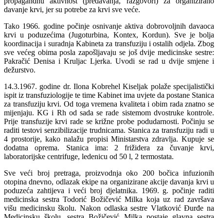
propagandnu aktivnost (predavanja, razgovori) za organizirano
davanje krvi, jer su potrebe za krvi sve veće.
Tako 1966. godine počinje osnivanje aktiva dobrovoljnih davaoca
krvi u poduzećima (Jugoturbina, Kontex, Kordun). Sve je bolja
koordinacija i suradnja Kabineta za transfuziju i ostalih odjela. Zbog
sve većeg obima posla zapošljavaju se još dvije medicinske sestre:
Pakračić Denisa i Kruljac Ljerka. Uvodi se rad u dvije smjene i
dežurstvo.
14.3.1967. godine dr. Ilona Kobrehel Kiseljak polaže specijalistički
ispit iz transfuziologije te time Kabinet ima uvjete da postane Stanica
za transfuziju krvi. Od toga vremena kvaliteta i obim rada znatno se
mijenjaju. KG i Rh od sada se rade sistemom dvostruke kontrole.
Prije transfuzije krvi rade se križne probe podudarnosti. Počinju se
raditi testovi senzibilizacije trudnicama. Stanica za transfuziju radi u
4 prostorije, kako nalažu propisi Ministarstva zdravlja. Kupuje se
dodatna oprema. Stanica ima: 2 frižidera za čuvanje krvi,
laboratorijske centrifuge, ledenicu od 50 l, 2 termostata.
Sve veći broj pretraga, proizvodnja oko 200 bočica infuzionih
otopina dnevno, odlazak ekipe na organizirane akcije davanja krvi u
poduzeća zahtijeva i veći broj djelatnika. 1969. g. počinje raditi
medicinska sestra Todorić Božičević Milka koja uz rad završava
višu medicinsku školu. Nakon odlaska sestre Vlatković Ðurđe na
Medicinsku školu, sestra Božičević Milka postaje glavna sestra