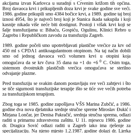
akcijama izvan Karlovca u suradnji s Crvenim križom tih općina.
Broj davaoca krvi i prikupljenih doza krvi je svake godine sve veći.
1986. godine prikupili smo 4384 bočice krvi, a 1989. godine taj broj
iznosi 4954, što je najveći broj koji je Stanica ikada sakupila i koji
kasnije nikada više neće biti dostignut. Postoji i višak krvi koji se
šalje transfuzijama u: Bihaću, Gospiću, Ogulinu, Klinici Rebro u
Zagrebu i Republičkom zavodu za transfuziju Zagreb.
1989. godine počeli smo upotrebljavati plastične vrećice za krv od
450 ml s CPDA1 antikoagulantnom otopinom. Na taj način dobili
smo od jednog davaoca veći volumen krvi u otopini koja
0
omogućava da se krv čuva 35 dana na +1 do +6
C. Osim toga,
sistemom dvostrukih plastičnih vrećica omogućava se sterilno
odvajanje plazme.
Pred transfuziju se svakim danom postavljaju sve veći zahtjevi i što
se tiče sigurnosti transfuzijske terapije išto se tiće sve većih potreba
za transfuzijskom terapijom.
Zbog toga se 1985. godine zapošljava VŠS Marina Zubčić, a 1986.
godine dva nova djelatnika srednje stručne spreme Miroslav Ðukić i
Mirjana Lončar, jer Denisa Pakračić, srednja stručna sprema, odlazi
raditi u primarnu zdravstvenu zaštitu. U 11. mjesecu 1986. godine
dr. Dragica Sović odlazi raditi u Zagreb iako ima rješenje za
specijalizaciju. Na njeno mjesto 1.2.1987. godine dolazi dr. Ljerka