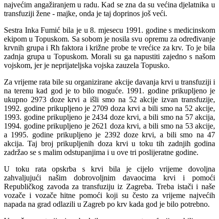
najvećim angažiranjem u radu. Kad se zna da su većina djelatnika u
transfuziji žene - majke, onda je taj doprinos još veći.
Sestra Inka Fumić bila je u 8. mjesecu 1991. godine s medicinskom
ekipom u Topuskom. Sa sobom je nosila svu opremu za određivanje
krvnih grupa i Rh faktora i križne probe te vrećice za krv. To je bila
zadnja grupa u Topuskom. Morali su ga napustiti zajedno s našom
vojskom, jer je neprijateljska vojska zauzela Topusko.
Za vrijeme rata bile su organizirane akcije davanja krvi u transfuziji i
na terenu kad god je to bilo moguće. 1991. godine prikupljeno je
ukupno 2973 doze krvi a išli smo na 52 akcije izvan transfuzije,
1992. godine prikupljeno je 2709 doza krvi a bili smo na 52 akcije,
1993. godine prikupljeno je 2434 doze krvi, a bili smo na 57 akcija,
1994. godine prikupljeno je 2621 doza krvi, a bili smo na 53 akcije,
a 1995. godine prikupljeno je 2392 doze krvi, a bili smo na 47
akcija. Taj broj prikupljenih doza krvi u toku tih zadnjih godina
zadržao se s malim odstupanjima i u ove tri poslijeratne godine.
U toku rata opskrba s krvi bila je cijelo vrijeme dovoljna
zahvaljujući našim dobrovoljnim davaocima krvi i pomoći
Republičkog zavoda za transfuziju iz Zagreba. Treba istači i naše
vozače i vozače hitne pomoći koji su često za vrijeme najvećih
napada na grad odlazili u Zagreb po krv kada god je bilo potrebno.