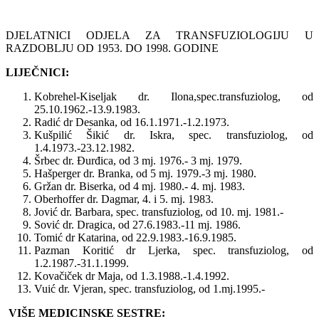
DJELATNICI ODJELA ZA TRANSFUZIOLOGIJU U
RAZDOBLJU OD 1953. DO 1998. GODINE
LIJEČNICI:
Kobrehel-Kiseljak dr. Ilona,spec.transfuziolog, od
25.10.1962.-13.9.1983.
Radić dr Desanka, od 16.1.1971.-1.2.1973.
Kušpilić Šikić dr. Iskra, spec. transfuziolog, od
1.4.1973.-23.12.1982.
Šrbec dr. Ðurđica, od 3 mj. 1976.- 3 mj. 1979.
Hašperger dr. Branka, od 5 mj. 1979.-3 mj. 1980.
Gržan dr. Biserka, od 4 mj. 1980.- 4. mj. 1983.
Oberhoffer dr. Dagmar, 4. i 5. mj. 1983.
Jović dr. Barbara, spec. transfuziolog, od 10. mj. 1981.-
Sović dr. Dragica, od 27.6.1983.-11 mj. 1986.
Tomić dr Katarina, od 22.9.1983.-16.9.1985.
Pazman Koritić dr Ljerka, spec. transfuziolog, od
1.2.1987.-31.1.1999.
Kovačiček dr Maja, od 1.3.1988.-1.4.1992.
Vuić dr. Vjeran, spec. transfuziolog, od 1.mj.1995.-
VIŠE MEDICINSKE SESTRE: