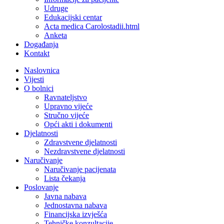
Udruge
Edukacijski centar
Acta medica Carolostadii.html
Anketa
Događanja
Kontakt
Naslovnica
Vijesti
O bolnici
Ravnateljstvo
Upravno vijeće
Stručno vijeće
Opći akti i dokumenti
Djelatnosti
Zdravstvene djelatnosti
Nezdravstvene djelatnosti
Naručivanje
Naručivanje pacijenata
Lista čekanja
Poslovanje
Javna nabava
Jednostavna nabava
Financijska izvješća
Tehničke konzultacije