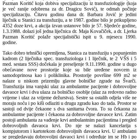
Pazman Koritić koja dobiva specijalizaciju iz transfuziologije (koja
je već ranije odobrena za dr. Dragicu Sović), te odmah počinje
specijalizaciju. Čitavu godinu dana dr. Barbara Jović je jedini
liječnik u Stanici za transfuziju, a te 1987. godine bilo je prikupljeno
4352 doze krvi, a akcija izvan ustanove bilo je 57. Sljedeće godine,
1.3.1988. dolazi još jedna liječnica dr. Maja Kovačiček, a dr. Ljerka
Pazman Koritić polaže specijalistički ispit u 9. mjesecu 1990.
godine.
Tako dobro tehnički opremljena, Stanica za transfuziju s popunjenim
kadrom (2 liječnika spec. transfuziologa i 1 liječnik, te 2 VŠS i 5
med. sestara SSS) dočekala je preseljenje 9.11.1990. godine u dugo
obećavane nove prostorije koje su bile uređene novcem iz
samodoprinosa kao i poliklinika. Prostorije površine 699 m2 se
nalaze u niskom prizemlju glavne bolničke zgrade na Švarči.
Transfuzija ima vanjski ulaz za ambulantne pacijente i dobrovoljne
davaoce krvi i dva ulaza za bolničko osoblje (ulaz za redovno radno
vrijeme i ulaz za vrijeme dežurstva). Sestre sa ostalih odjela više ne
moraju noću i po kiši odlaziti u drugu zgradu kao do tada. Prostor se
sastoji od dvije čekaone s dva sanitarna čvora. To su čekaona za
ambulantne pacijente i čekaona za dobrovoljne davaoce krvi. Zatim
postoji ambulanta za vađenje krvi ambulantnim pacijentima i pregled
dobrovoljnih davaoca krvi. Do nje se nalazi kancelarija s
kompjutorom i kartotekom dobrovoljnih davaoca krvi. U ambulatni
se pregledavaju dobrovoljni davaoci krvi i određuje im se Hb i po