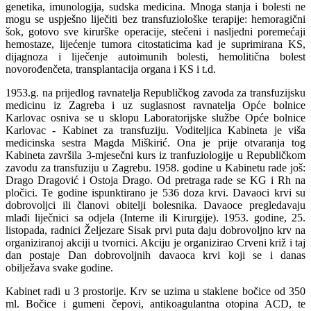
genetika, imunologija, sudska medicina. Mnoga stanja i bolesti ne
mogu se uspješno liječiti bez transfuziološke terapije: hemoragični
šok, gotovo sve kirurške operacije, stečeni i nasljedni poremećaji
hemostaze, lijećenje tumora citostaticima kad je suprimirana KS,
dijagnoza i liječenje autoimunih bolesti, hemolitična bolest
novorođenčeta, transplantacija organa i KS i t.d.
1953.g. na prijedlog ravnatelja Republičkog zavoda za transfuzijsku
medicinu iz Zagreba i uz suglasnost ravnatelja Opće bolnice
Karlovac osniva se u sklopu Laboratorijske službe Opće bolnice
Karlovac - Kabinet za transfuziju. Voditeljica Kabineta je viša
medicinska sestra Magda Miškirić. Ona je prije otvaranja tog
Kabineta završila 3-mjesečni kurs iz tranfuziologije u Republičkom
zavodu za transfuziju u Zagrebu. 1958. godine u Kabinetu rade još:
Drago Dragović i Ostoja Drago. Od pretraga rade se KG i Rh na
pločici. Te godine ispunktirano je 536 doza krvi. Davaoci krvi su
dobrovoljci ili članovi obitelji bolesnika. Davaoce pregledavaju
mlađi liječnici sa odjela (Interne ili Kirurgije). 1953. godine, 25.
listopada, radnici Željezare Sisak prvi puta daju dobrovoljno krv na
organiziranoj akciji u tvornici. Akciju je organizirao Crveni križ i taj
dan postaje Dan dobrovoljnih davaoca krvi koji se i danas
obilježava svake godine.
Kabinet radi u 3 prostorije. Krv se uzima u staklene bočice od 350
ml. Bočice i gumeni čepovi, antikoagulantna otopina ACD, te