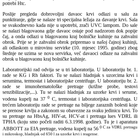
potrebi Htc.
Poslije pregleda dobrovoljni davaoc krvi odlazi u salu za
punktiranje, gdje se nalaze tri specijalna ležaja za davanje krvi. Sala
se svakodnevno kada nije u upotrebi, zrači UVC lampom. Do sale
se nalazi blagovaona gdje davaoc ostaje pod nadzorom dok popije
čaj, a onda odlazi u blagovaonu kraj bolničke kuhinje na zahvalni
obrok. Prije se je zahvalni obrok pripremao u našoj čajnoj kuhinji,
ali odlaskom u mirovinu servirke (10. mjesec 1995. godine) zbog
štednje ne uzima se nova servirka, već davaoci odlaze na zahvalni
obrok u blagovaonu kraj bolničke kuhinje.
Laboratrorijski rad odvija se u tri laboratorija. U laboratoriju br. 1.
rade se KG i Rh faktori. Tu se nalazi hladnjak s uzorcima krvi i
serumima, termostat i laboratorijske centrifuge. U laboratoriju br. 2.
rade se imunohematološke pretrage (križne probe, testovi
senzibilizacije,...). Tu se nalazi hladnjak za uzorke krvi i serume,
0
vodena kupelj na 37
C, termostat i laboratorijska centrifuga. U
trećem laboratoriju rade se pretrage na biljege zaraznih bolesti koje
se prenose krvlju a zakonom su obavezne za svaku jedinicu krvi. To
su pretrage na HbsAg, HIV-at, HCV-at i pretraga lues VDRL ili
TPHA (koju smo počeli raditi 6.3.1998. godine). Tu je i aparatura
0 C za VDRL pretragu
ABBOTT za EIA pretrage, vodena kupelj na 56
i mikroskop, hladnjak od 650 l za uzorke krvi i reagense.