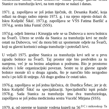
Stanice za transfuziju krvi, na tom mjestu se nalazi i danas.
1971. g. zapošljava se još jedan liječnik, dr. Desanka Radić, koja
odlazi na drugo radno mjesto 1973. g. i na njeno mjesto dolazi dr.
Iskra Kušpilić Šikić. 1973.g. zapošljava se VŠS Fatima Barišić a
1974.g. sestra Inka Fumić (SSS).
1974.g. odjeli Interna i Kirurgija sele se sa Dubovca u novu bolnicu
na Švarči. Ubrzo se uviđa da Stanica za transfuziju krvi ne može
ostati na Dubovcu, već da mora biti uz spomenute odjele na Švarči,
koji su glavni korisnici usluga transfuzije i potrošači krvi.
U veljači 1975. godine Stanica za transfuziju krvi seli se u prvu
zgradu bolnice na Švarči. Taj prostor nije bio predviđen za tu
namjenu, već je na brzinu adaptiran u podrumu. Bio je prostorno
skučen i loše organizacijski povezan. Sestre su iz glavne zgrade
bolnice morale ići u drugu zgradu, što je naročito bilo nezgodno
noću i po kiši ili snijegu. Ali dugo godina će ostati tako.
1976.g. zapošljava se još jedna liječnica, dr. Ðurđica Šrbec, jer je dr.
Iskra Kušpilić Šikić na specijalizaciji. Specijalistički ispit polaže
1978.g. Sada Stanica za transfuziju ima dva transfuziologa,
zapošljava se još jedna medicinska sestra Vucelić Mirjana (SSS).
0 C i mikroskop. Ta
1979. g. od opreme se kupuje vodena kupelj na 56