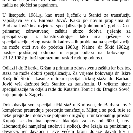
radila na pločici sa papainom.
U listopadu 1981.g. kao treæi liječnik u Stanici za transfuziju
zapošljava se dr. Barbara Jović. Kako po novim propisima dr.
Barbara Jović ima uvjete za specijalizaciju (minimum 2 god. staža u
primarnoj zdravstvenoj zaštiti) ubrzo dobiva rješenje za
specijalizaciju iz transfuziologije. Iako ima rješenje za
specijalizaciju, zbog nastalih kadrovskih problema na specijalizaciju
ne može otići sve do početka 1983.g. Naime, dr Šikić 1982.g.
poslije godišnjeg odmora u srpnju odlazi na bolovanje i
23.12.1982.g. traži sporazumni raskid radnog odnosa.
Odlazi i dr. Biserka Gržan u primarnu zdravstvenu zaštitu jer bez tog
staža ne može dobiti specijalizaciju. Za vrijeme bolovanja dr. Iskre
Kušpilić Šikić i kasnije u toku specijalističkog staža dr. Barbara
Jović vrši dužnost šefa Stanice za transfuziju. U vrijeme njene
specijalizacije na odjelu rade dr. Katarina Tomić i dr. Dragica Sović,
koje putuju iz Zagreba.
Dok obavlja svoj specijalistički staž u Karlovcu, dr. Barbara Jović
kompletno preuređuje prostorije transfuzije. Mijenja se pod, ruše se
neke pregrade i dobiva se potpuno drugačiji i funkcionalniji prostor.
Kupuje se dodatna oprema: hladnjak za krv od 600 l, novi
laboratorijski namještaj (stolovi i stolice), dva ležaja za punktiranje
davaoca, jer davaoci u sve većem broju dolaze davati krv u