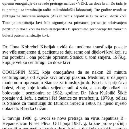
oprema omogućuje da se rade pretrage na lues - VDRL za doze krvi. Do tada je
tu pretragu za transfuziju radio mikrobiološki laboratorij. Iste godine uvodi se
pretraga na Australia antigen (Au) za virus hepatitisa B za svaku dozu krvi.
Time je transfuzija krvi bila sigurnija za primaoca, jer se je otkrivanjem
pozitivnih doza krvi na lues ili hepatitis B sprečavalo prenošenje tih zaraznih
bolesti putem transfuzije krvi.
Dr. Ilona Kobrehel Kiseljak uviđa da moderna transfuzija postaje
sve više usmjerena tj. pacijentu se daju samo oni dijelovi krvi koji su
mu potrebni i ona počinje opremati Stanicu u tom smjeru. 1979.g.
kupuje veliku centrifugu za doze krvi
COOLSPIN MSE, koja omogućava da se nakon 20 minuta
centrifugiranja od svježe krvi odvoji plazma. Međutim, u daljnjem
modernom opremanju Stanice za transfuziju dr. Kiseljak spriječava
bolest, zbog koje kratko vrijeme radi 4 sata, a kasnije odlazi na
bolovanje i penzionira se 1982. godine. Dr. Iskra Kušpilić Šikić
postaje v.d. šefa, a zatim i šef Stanice za transfuziju. 1979.g. odlazi
iz Stanice za transfuziju dr. Ðurđica Srbec a 1980. na njeno mjesto
dolazi dr. Biserka Gržan.
U travnju 1980. g. uvodi se nova pretraga na virus hepatitisa B -
Hepanosticon B test Pliva. Od lipnja 1981. g. križne probe počinju
se raditi u epruveti za svaku dozu krvi, a do tada se križna proba