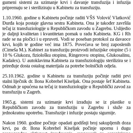
gumeni sistemi za uzimanje krvi i davanje transfuzija i infuzija
pripremaju se i steriliziraju u Kabinetu za transfuziju.
1.10.1960. godine u Kabinetu počinje raditi VŠS Volović Vlatković
Ðurđa koja postaje glavna sestra Kabineta. Ona je također završila
tečaj iz transfuziologije u Republičkom zavodu u Zagrebu. Uslijedio
je daljnji kvalitetan i kvantitetan pomak u radu Kabineta. KG i Rh
rade se na pločici i u epruveti. Vodi se poseban protokol za davaoce
krvi, kojih te godine već ima 1875. Povećava se broj zaposlenih
(Cimeša M.). Kabinet za transfuziju proizvodi infuzijske otopine (5 i
10 % Glukozu, fiziološku otopinu, Ringerovu otopinu, Glukosalinu,
Kadalex). U autoklavima Kabineta za transfuziologiju sterilizira se i
priređuje dosta ostalog materijala za potrebe bolničkih odjela.
25.10.1962. godine u Kabinetu za transfuziju počinje raditi prvi
stalni liječnik dr. Ilona Kobrehel Kiseljak. Ona postaje šef Kabineta.
Odmah je upućena na tečaj iz transfuziologije u Republički zavod za
transfuziju u Zagreb.
1965.g. sistemi za uzimanje krvi izrađuju se iz plastike u
Republičkom zavodu za transfuziju u Zagrebu i služe za
jednokratnu upotrebu. Transfuzije i infuzije postaju sigurnije.
Nakon 1960. godine počinje opadati godišnji broj sakupljenih doza
krvi, pa dr. Ilona Kobrehel Kiseljak počinje upornu i dugu