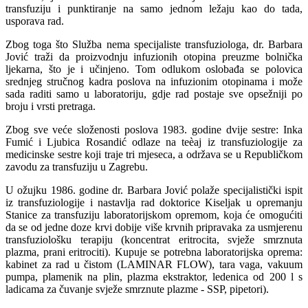
transfuziju i punktiranje na samo jednom ležaju kao do tada,
usporava rad.
Zbog toga što Služba nema specijaliste transfuziologa, dr. Barbara
Jović traži da proizvodnju infuzionih otopina preuzme bolnička
ljekarna, što je i učinjeno. Tom odlukom oslobađa se polovica
srednjeg stručnog kadra poslova na infuzionim otopinama i može
sada raditi samo u laboratoriju, gdje rad postaje sve opsežniji po
broju i vrsti pretraga.
Zbog sve veće složenosti poslova 1983. godine dvije sestre: Inka
Fumić i Ljubica Rosandić odlaze na teèaj iz transfuziologije za
medicinske sestre koji traje tri mjeseca, a održava se u Republičkom
zavodu za transfuziju u Zagrebu.
U ožujku 1986. godine dr. Barbara Jović polaže specijalistički ispit
iz transfuziologije i nastavlja rad doktorice Kiseljak u opremanju
Stanice za transfuziju laboratorijskom opremom, koja će omogućiti
da se od jedne doze krvi dobije više krvnih pripravaka za usmjerenu
transfuziološku terapiju (koncentrat eritrocita, svježe smrznuta
plazma, prani eritrociti). Kupuje se potrebna laboratorijska oprema:
kabinet za rad u čistom (LAMINAR FLOW), tara vaga, vakuum
pumpa, plamenik na plin, plazma ekstraktor, ledenica od 200 l s
ladicama za čuvanje svježe smrznute plazme - SSP, pipetori).