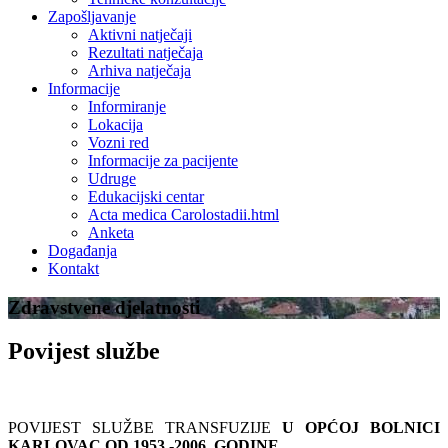
Zapošljavanje
Aktivni natječaji
Rezultati natječaja
Arhiva natječaja
Informacije
Informiranje
Lokacija
Vozni red
Informacije za pacijente
Udruge
Edukacijski centar
Acta medica Carolostadii.html
Anketa
Događanja
Kontakt
Zdravstvene djelatnosti
Povijest službe
POVIJEST SLUŽBE TRANSFUZIJE
U OPĆOJ BOLNICI
KARLOVAC OD 1953.-2006. GODINE