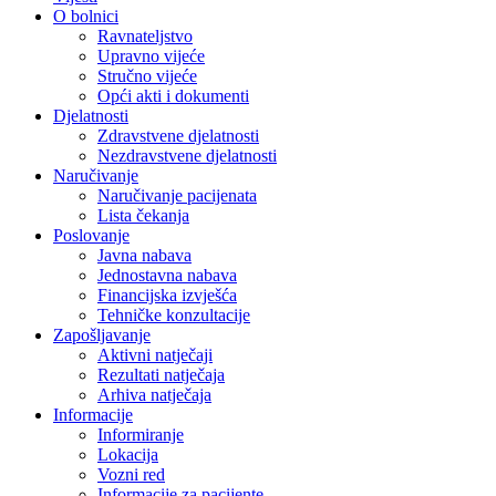
O bolnici
Ravnateljstvo
Upravno vijeće
Stručno vijeće
Opći akti i dokumenti
Djelatnosti
Zdravstvene djelatnosti
Nezdravstvene djelatnosti
Naručivanje
Naručivanje pacijenata
Lista čekanja
Poslovanje
Javna nabava
Jednostavna nabava
Financijska izvješća
Tehničke konzultacije
Zapošljavanje
Aktivni natječaji
Rezultati natječaja
Arhiva natječaja
Informacije
Informiranje
Lokacija
Vozni red
Informacije za pacijente