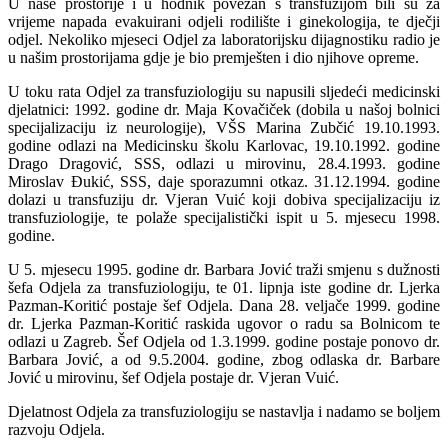
U naše prostorije i u hodnik povezan s transfuzijom bili su za
vrijeme napada evakuirani odjeli rodilište i ginekologija, te dječji
odjel. Nekoliko mjeseci Odjel za laboratorijsku dijagnostiku radio je
u našim prostorijama gdje je bio premješten i dio njihove opreme.
U toku rata Odjel za transfuziologiju su napusili sljedeći medicinski
djelatnici: 1992. godine dr. Maja Kovačiček (dobila u našoj bolnici
specijalizaciju iz neurologije), VŠS Marina Zubčić 19.10.1993.
godine odlazi na Medicinsku školu Karlovac, 19.10.1992. godine
Drago Dragović, SSS, odlazi u mirovinu, 28.4.1993. godine
Miroslav Ðukić, SSS, daje sporazumni otkaz. 31.12.1994. godine
dolazi u transfuziju dr. Vjeran Vuić koji dobiva specijalizaciju iz
transfuziologije, te polaže specijalistički ispit u 5. mjesecu 1998.
godine.
U 5. mjesecu 1995. godine dr. Barbara Jović traži smjenu s dužnosti
šefa Odjela za transfuziologiju, te 01. lipnja iste godine dr. Ljerka
Pazman-Koritić postaje šef Odjela. Dana 28. veljače 1999. godine
dr. Ljerka Pazman-Koritić raskida ugovor o radu sa Bolnicom te
odlazi u Zagreb. Šef Odjela od 1.3.1999. godine postaje ponovo dr.
Barbara Jović, a od 9.5.2004. godine, zbog odlaska dr. Barbare
Jović u mirovinu, šef Odjela postaje dr. Vjeran Vuić.
Djelatnost Odjela za transfuziologiju se nastavlja i nadamo se boljem
razvoju Odjela.