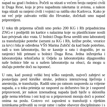
napad na grad i bolnicu. Počeli su stizati u većem broju ranjeni civili
iz Duga Rese, koja je prva napadnuta raketama iz aviona, a nakon
toga stizali su ranjeni civili i vojnici sa ratišta oko Karlovca. Kako je
rat već prije zahvatio veliki dio Hrvatske, dočekali smo napad
pripremljeni.
U toku tih priprema učinili smo preko 200 KG i Rh pripadnicima
ZNG-e i podijelili im kartice s nalazima koje su plastificirane nosili
kao privjesak oko vrata. U bolnici Duga Resa uredili smo laboratorij
za transfuzijske potrebe (serumi za KG i Rh, križne probe, vreæice
za krv) i bila je određena VŠS Marina Zubčić da kad bude potrebno,
radi u tom laboratoriju, što se kasnije u ratu i dogodilo, jer su
ranjenici bili primani u bolnici Duga Resa. Jedna inženjerka i
laboratorijska tehničarka iz Odjela za laboratorijsku dijagnostiku
naše bolnice bile su u našem laboratoriju na obuci, da mogu u
slučaju potrebe doći na ispomoć.
U ratu, kad postoji veliki broj teško ranjenih, najveći zahtjevi se
postavljaju pred kiruške struke, jedinicu intenzivnog liječenja i
anesteziju, te transfuziju. Radili smo po ratnom rasporedu za vrijeme
napada, a u toku primirja uz raspored za dežurstvo bio je i raspored
pripravnosti, jer nakon iznenadnog napada ljudi bježe u skloništa
gdje nema telefona i oni koji su u pripravnosti moraju doći u pomoć
onima na poslu. Gotovo svi zaposleni u transfuziji s rijetkim
iznimkama prihvatili su svoje ratne i radne obaveze disciplinirano i s