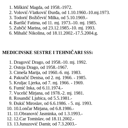
Miškirić Magda, od 1958.-1972.
Volović-Vlatković Ðurđa, od 1.10.1960.-10.mj.1973.
Todorić Božičević Milka, od 5.10.1969.-
Barišić Fatima, od 11. mj. 1973.-10. mj. 1985.
Zubčić Marina, od 23.12.1985.-10. mj. 1993.
Mihalić Nikolina, od 18.11.2002.-17.5.2004.g.
MEDICINSKE SESTRE I TEHNIČARI SSS:
Dragović Drago, od 1958.-10. mj. 1992.
Ostoja Drago, od 1958.-1967.
Cimeša Marija, od 1960.-6. mj. 1983.
Pakračić Denisa, od 2. mj. 1966. - 1985.
Kruljac Ljerka, od 7. mj. 1966. - 1969.
Fumić Inka, od 6.11.1974.-
Vucelić Mirjana, od 1978.-2. mj. 1981.
Rosandić Ljubica, od 5.5.1981.-
Ðukić Miroslav, od 6.6.1986. - 5. mj. 1993.
10.Lončar Mirjana, od 6.8.1986.-
11.Obranović Jasminka, od 1.3.1993.-
12.Car Tomislav, od 18.11.2002.-
13.Junuzović Damir, od 7.3.2003.-