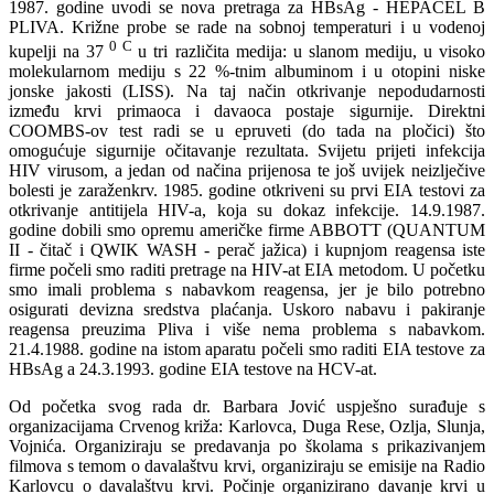
1987. godine uvodi se nova pretraga za HBsAg - HEPACEL B
PLIVA. Križne probe se rade na sobnoj temperaturi i u vodenoj
0 C
kupelji na 37
u tri različita medija: u slanom mediju, u visoko
molekularnom mediju s 22 %-tnim albuminom i u otopini niske
jonske jakosti (LISS). Na taj način otkrivanje nepodudarnosti
između krvi primaoca i davaoca postaje sigurnije. Direktni
COOMBS-ov test radi se u epruveti (do tada na pločici) što
omogućuje sigurnije očitavanje rezultata. Svijetu prijeti infekcija
HIV virusom, a jedan od načina prijenosa te još uvijek neizlječive
bolesti je zaraženkrv. 1985. godine otkriveni su prvi EIA testovi za
otkrivanje antitijela HIV-a, koja su dokaz infekcije. 14.9.1987.
godine dobili smo opremu američke firme ABBOTT (QUANTUM
II - čitač i QWIK WASH - perač jažica) i kupnjom reagensa iste
firme počeli smo raditi pretrage na HIV-at EIA metodom. U početku
smo imali problema s nabavkom reagensa, jer je bilo potrebno
osigurati devizna sredstva plaćanja. Uskoro nabavu i pakiranje
reagensa preuzima Pliva i više nema problema s nabavkom.
21.4.1988. godine na istom aparatu počeli smo raditi EIA testove za
HBsAg a 24.3.1993. godine EIA testove na HCV-at.
Od početka svog rada dr. Barbara Jović uspješno surađuje s
organizacijama Crvenog križa: Karlovca, Duga Rese, Ozlja, Slunja,
Vojnića. Organiziraju se predavanja po školama s prikazivanjem
filmova s temom o davalaštvu krvi, organiziraju se emisije na Radio
Karlovcu o davalaštvu krvi. Počinje organizirano davanje krvi u