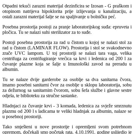
Otpadni tekući zarazni materijal dezinficira se Izosan - G praškom i
otopinom natrijeva hipoklorita prije izlijevanja u kanalizaciju, a
ostali zarazni materijal šalje se na spaljivanje u bolničku peć.
Posebna prostorija postoji za pranje laboratorijskog suđa: epruveta i
pločica. Tu se nalazi suhi sterilizator za to suđe.
Postoji posebna prostorija za rad u čistom u kojoj se nalazi stol za
rad u čistom (LAMINAR FLOW). Prostorija i stol se svakodnevno
zrače UVC lampom. U toj prostoriji se nalazi tara vaga, velika
centrifuga za centrifugiranje vrećica sa krvi i ledenica od 200 l za
čuvanje plazme koja se šalje u Imunološki zavod na preradu u
albumin.
Tu se nalaze dvije garderobe za osoblje sa dva sanitarna čvora,
imamo posebni sanitarni čvor za osoblje u sklopu laboratorija, sobu
za dežurnog sa sanitarnim čvorom, sobu šefa službe i glavne sestre
odjela, te biblioteku za stručne sastanke.
Hladnjaci za čuvanje krvi - 3 komada, ledenica za svježe smrznutu
plazmu od 200 l s ladicama te veliki hladnjak za albumin, nalaze se
u posebnoj prostoriji.
Tako smješteni u nove prostorije i opremljeni svom potrebnom
opremom, dočekali smo početak rata. 4.10.1991. godine uslijedio je