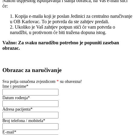
Nakon uspješnog ispunjavanja i slanja obrasca, na Vaš e-mail stići
će:
1. Kopija e-maila koji je poslan Jedinici za centralno naručivanje
u OB Karlovac. To je potvrda da ste zahtjev predali.
2. Ukoliko je Vaš zahtjev potpun stići će vam potvrda o
narudžbi, u protivnom će biti tražena dopuna istog.
Važno: Za svaku narudžbu potrebno je popuniti zaseban
obrazac.
Obrazac za naručivanje
Sva polja označena zvjezdicom
*
su obavezna!
Ime i prezime
*
Datum rođenja
*
Adresa pacijenta
*
Broj telefona / mobitela
*
E-mail
*