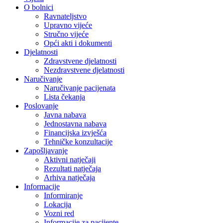
O bolnici
Ravnateljstvo
Upravno vijeće
Stručno vijeće
Opći akti i dokumenti
Djelatnosti
Zdravstvene djelatnosti
Nezdravstvene djelatnosti
Naručivanje
Naručivanje pacijenata
Lista čekanja
Poslovanje
Javna nabava
Jednostavna nabava
Financijska izvješća
Tehničke konzultacije
Zapošljavanje
Aktivni natječaji
Rezultati natječaja
Arhiva natječaja
Informacije
Informiranje
Lokacija
Vozni red
Informacije za pacijente