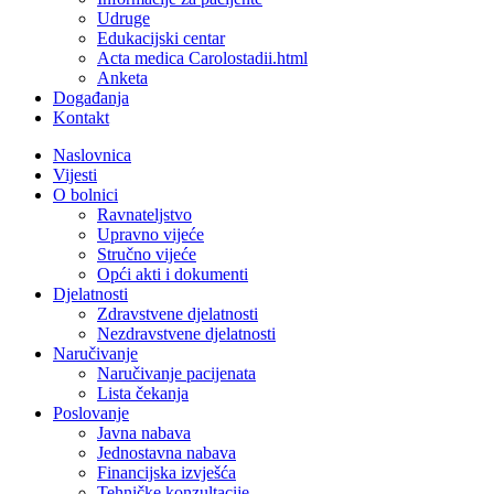
Udruge
Edukacijski centar
Acta medica Carolostadii.html
Anketa
Događanja
Kontakt
Naslovnica
Vijesti
O bolnici
Ravnateljstvo
Upravno vijeće
Stručno vijeće
Opći akti i dokumenti
Djelatnosti
Zdravstvene djelatnosti
Nezdravstvene djelatnosti
Naručivanje
Naručivanje pacijenata
Lista čekanja
Poslovanje
Javna nabava
Jednostavna nabava
Financijska izvješća
Tehničke konzultacije