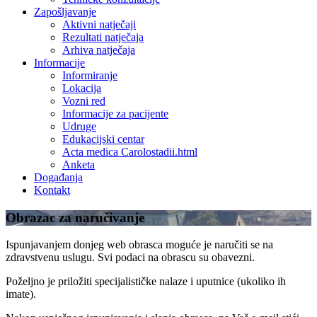
Zapošljavanje
Aktivni natječaji
Rezultati natječaja
Arhiva natječaja
Informacije
Informiranje
Lokacija
Vozni red
Informacije za pacijente
Udruge
Edukacijski centar
Acta medica Carolostadii.html
Anketa
Događanja
Kontakt
Obrazac za naručivanje
Ispunjavanjem donjeg web obrasca moguće je naručiti se na
zdravstvenu uslugu. Svi podaci na obrascu su obavezni.
Poželjno je priložiti specijalističke nalaze i uputnice (ukoliko ih
imate).