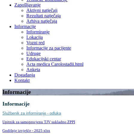
Zapošljavanje
Aktivni natječaji
Rezultati natječaja
Arhiva natječaja
Informacije
Informiranje
Lokacija
Vozni red
Informacije za pacijente
Udruge
Edukacijski centar
Acta medica Carolostadii.html
Anketa
Događanja
Kontakt
Informacije
Informacije
Službenik za informiranje - odluka
Upitnik za samoprocjenu TJV sukladno ZPPI
Godišnje izvješće - 2025 xlsx