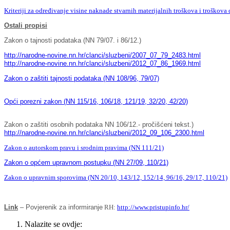
Kriteriji za određivanje visine naknade stvarnih materijalnih troškova i troškova
Ostali propisi
Zakon o tajnosti podataka (NN 79/07. i 86/12.)
http://narodne-novine.nn.hr/clanci/sluzbeni/2007_07_79_2483.html
http://narodne-novine.nn.hr/clanci/sluzbeni/2012_07_86_1969.html
Zakon o zaštiti tajnosti podataka (NN 108/96, 79/07)
Opći porezni zakon (NN 115/16, 106/18, 121/19, 32/20, 42/20)
Zakon o zaštiti osobnih podataka NN 106/12.- pročišćeni tekst.)
http://narodne-novine.nn.hr/clanci/sluzbeni/2012_09_106_2300.html
Zakon o autorskom pravu i srodnim pravima (NN 111/21)
Zakon o općem upravnom postupku (NN 27/09, 110/21)
Zakon o upravnim sporovima (NN 20/10, 143/12, 152/14, 96/16, 29/17, 110/21)
Link
– Povjerenik za informiranje
RH:
http://www.pristupinfo.hr/
Nalazite se ovdje: