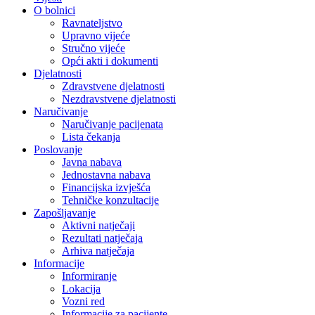
O bolnici
Ravnateljstvo
Upravno vijeće
Stručno vijeće
Opći akti i dokumenti
Djelatnosti
Zdravstvene djelatnosti
Nezdravstvene djelatnosti
Naručivanje
Naručivanje pacijenata
Lista čekanja
Poslovanje
Javna nabava
Jednostavna nabava
Financijska izvješća
Tehničke konzultacije
Zapošljavanje
Aktivni natječaji
Rezultati natječaja
Arhiva natječaja
Informacije
Informiranje
Lokacija
Vozni red
Informacije za pacijente