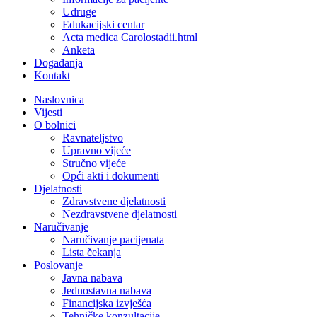
Udruge
Edukacijski centar
Acta medica Carolostadii.html
Anketa
Događanja
Kontakt
Naslovnica
Vijesti
O bolnici
Ravnateljstvo
Upravno vijeće
Stručno vijeće
Opći akti i dokumenti
Djelatnosti
Zdravstvene djelatnosti
Nezdravstvene djelatnosti
Naručivanje
Naručivanje pacijenata
Lista čekanja
Poslovanje
Javna nabava
Jednostavna nabava
Financijska izvješća
Tehničke konzultacije