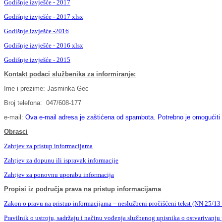
Godišnje izvješće - 2017
Godišnje izvješće - 2017 xlsx
Godišnje izvješće -2016
Godišnje izvješće - 2016 xlsx
Godišnje izvješće - 2015
Kontakt podaci službenika za informiranje:
Ime i prezime: Jasminka Gec
Broj telefona: 047/608-177
e-mail:
Ova e-mail adresa je zaštićena od spambota. Potrebno je omogućiti J
Obrasci
Zahtjev za pristup informacijama
Zahtjev za dopunu ili ispravak informacije
Zahtjev za ponovnu uporabu informacija
Propisi iz područja prava na pristup informacijama
Zakon o pravu na pristup informacijama – neslužbeni pročišćeni tekst (NN 25/13 
Pravilnik o ustroju, sadržaju i načinu vođenja službenog upisnika o ostvarivanj