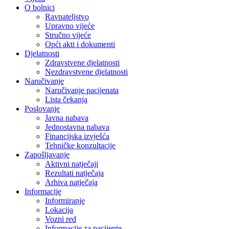
O bolnici
Ravnateljstvo
Upravno vijeće
Stručno vijeće
Opći akti i dokumenti
Djelatnosti
Zdravstvene djelatnosti
Nezdravstvene djelatnosti
Naručivanje
Naručivanje pacijenata
Lista čekanja
Poslovanje
Javna nabava
Jednostavna nabava
Financijska izvješća
Tehničke konzultacije
Zapošljavanje
Aktivni natječaji
Rezultati natječaja
Arhiva natječaja
Informacije
Informiranje
Lokacija
Vozni red
Informacije za pacijente