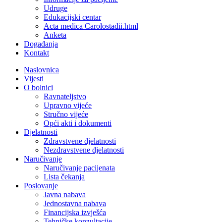
Udruge
Edukacijski centar
Acta medica Carolostadii.html
Anketa
Događanja
Kontakt
Naslovnica
Vijesti
O bolnici
Ravnateljstvo
Upravno vijeće
Stručno vijeće
Opći akti i dokumenti
Djelatnosti
Zdravstvene djelatnosti
Nezdravstvene djelatnosti
Naručivanje
Naručivanje pacijenata
Lista čekanja
Poslovanje
Javna nabava
Jednostavna nabava
Financijska izvješća
Tehničke konzultacije