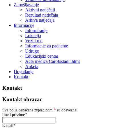
Zapošljavanje
Aktivni natječaji
Rezultati natječaja
Arhiva natječaja
Informacije
Informiranje
Lokacija
Vozni red
Informacije za pacijente
Udruge
Edukacijski centar
Acta medica Carolostadii.html
Anketa
Događanja
Kontakt
Kontakt
Kontakt obrazac
Sva polja označena zvjezdicom
*
su obavezna!
Ime i prezime
*
E-mail
*