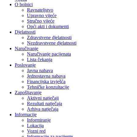
O bolnici
Ravnateljstvo
Upravno vijeće
Stručno vijeće
Opći akti i dokumenti
Djelatnosti
Zdravstvene djelatnosti
Nezdravstvene djelatnosti
Naručivanje
Naručivanje pacijenata
Lista čekanja
Poslovanje
Javna nabava
Jednostavna nabava
Financijska izvješća
Tehničke konzultacije
Zapošljavanje
Aktivni natječaji
Rezultati natječaja
Arhiva natječaja
Informacije
Informiranje
Lokacija
Vozni red
Informacije za pacijente