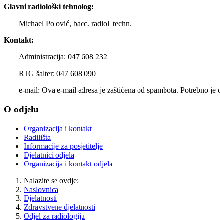
Glavni radiološki tehnolog:
Michael Polović, bacc. radiol. techn.
Kontakt:
Administracija: 047 608 232
RTG šalter: 047 608 090
e-mail:
Ova e-mail adresa je zaštićena od spambota. Potrebno je o
O odjelu
Organizacija i kontakt
Radilišta
Informacije za posjetitelje
Djelatnici odjela
Organizacija i kontakt odjela
Nalazite se ovdje:
Naslovnica
Djelatnosti
Zdravstvene djelatnosti
Odjel za radiologiju