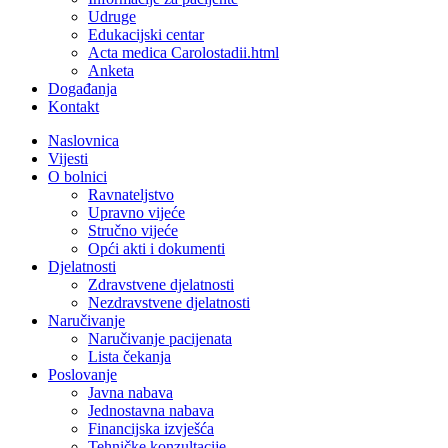
Udruge
Edukacijski centar
Acta medica Carolostadii.html
Anketa
Događanja
Kontakt
Naslovnica
Vijesti
O bolnici
Ravnateljstvo
Upravno vijeće
Stručno vijeće
Opći akti i dokumenti
Djelatnosti
Zdravstvene djelatnosti
Nezdravstvene djelatnosti
Naručivanje
Naručivanje pacijenata
Lista čekanja
Poslovanje
Javna nabava
Jednostavna nabava
Financijska izvješća
Tehničke konzultacije