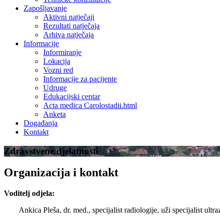
Zapošljavanje
Aktivni natječaji
Rezultati natječaja
Arhiva natječaja
Informacije
Informiranje
Lokacija
Vozni red
Informacije za pacijente
Udruge
Edukacijski centar
Acta medica Carolostadii.html
Anketa
Događanja
Kontakt
Zdravstvene djelatnosti
Organizacija i kontakt
Voditelj odjela:
Ankica Pleša, dr. med., specijalist radiologije, uži specijalist ultr