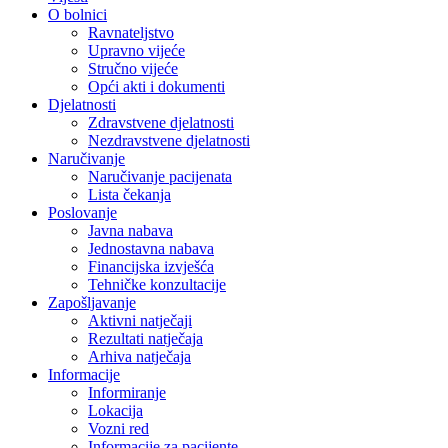
O bolnici
Ravnateljstvo
Upravno vijeće
Stručno vijeće
Opći akti i dokumenti
Djelatnosti
Zdravstvene djelatnosti
Nezdravstvene djelatnosti
Naručivanje
Naručivanje pacijenata
Lista čekanja
Poslovanje
Javna nabava
Jednostavna nabava
Financijska izvješća
Tehničke konzultacije
Zapošljavanje
Aktivni natječaji
Rezultati natječaja
Arhiva natječaja
Informacije
Informiranje
Lokacija
Vozni red
Informacije za pacijente