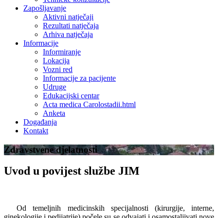
Zapošljavanje
Aktivni natječaji
Rezultati natječaja
Arhiva natječaja
Informacije
Informiranje
Lokacija
Vozni red
Informacije za pacijente
Udruge
Edukacijski centar
Acta medica Carolostadii.html
Anketa
Događanja
Kontakt
Zdravstvene djelatnosti
Uvod u povijest službe JIM
Od temeljnih medicinskih specijalnosti (kirurgije, interne,
ginekologije i pedijatrije) počele su se odvajati i osamostaljivati nove