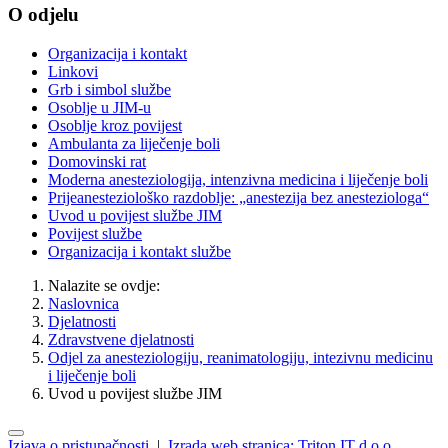
O odjelu
Organizacija i kontakt
Linkovi
Grb i simbol službe
Osoblje u JIM-u
Osoblje kroz povijest
Ambulanta za liječenje boli
Domovinski rat
Moderna anesteziologija, intenzivna medicina i liječenje boli
Prijeanesteziološko razdoblje: „anestezija bez anesteziologa“
Uvod u povijest službe JIM
Povijest službe
Organizacija i kontakt službe
Nalazite se ovdje:
Naslovnica
Djelatnosti
Zdravstvene djelatnosti
Odjel za anesteziologiju, reanimatologiju, intezivnu medicinu
i liječenje boli
Uvod u povijest službe JIM
Izjava o pristupačnosti
|
Izrada web stranica: Triton IT d.o.o.