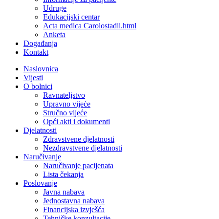
Udruge
Edukacijski centar
Acta medica Carolostadii.html
Anketa
Događanja
Kontakt
Naslovnica
Vijesti
O bolnici
Ravnateljstvo
Upravno vijeće
Stručno vijeće
Opći akti i dokumenti
Djelatnosti
Zdravstvene djelatnosti
Nezdravstvene djelatnosti
Naručivanje
Naručivanje pacijenata
Lista čekanja
Poslovanje
Javna nabava
Jednostavna nabava
Financijska izvješća
Tehničke konzultacije