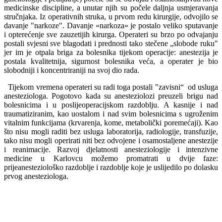
medicinske discipline, a unutar njih su počele daljnja usmjeravanja
stručnjaka. Iz operativnih struka, u prvom redu kirurgije, odvojilo se
davanje "narkoze". Davanje «narkoza» je postalo veliko sputavanje
i opterećenje sve zauzetijih kirurga. Operateri su brzo po odvajanju
postali svjesni sve blagodati i prednosti tako stečene „slobode ruku"
jer im je otpala briga za bolesnika tijekom operacije: anestezija je
postala kvalite­tnija, sigurnost bolesnika veća, a operater je bio
slobodniji i koncentriraniji na svoj dio rada.
Tijekom vremena operateri su radi toga postali "zavisni“ od usluga
anesteziologa. Pogotovo kada su anesteziolozi preuzeli brigu nad
bolesnicima i u poslijeoperacijskom razdoblju. A kasnije i nad
traumatiziranim, kao uostalom i nad svim bolesnicima s ugroženim
vitalnim funkcijama (krvarenja, kome, metabolički poremećaji). Kao
što nisu mogli raditi bez usluga laboratorija, radiologije, transfuzije,
tako nisu mogli operirati niti bez odvojene i osamostaljene anestezije
i reanimacije. Razvoj djelatnosti anesteziologije i intenzivne
medicine u Karlovcu možemo promatrati u dvije faze:
prijeanesteziološko razdoblje i razdoblje koje je uslijedilo po dolasku
prvog anesteziologa.