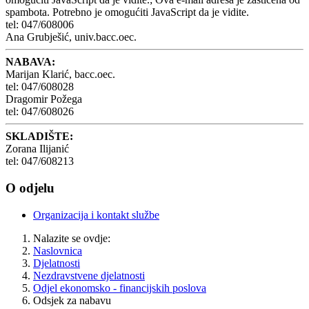
spambota. Potrebno je omogućiti JavaScript da je vidite.
tel: 047/608006
Ana Grubješić, univ.bacc.oec.
NABAVA:
Marijan Klarić, bacc.oec.
tel: 047/608028
Dragomir Požega
tel: 047/608026
SKLADIŠTE:
Zorana Ilijanić
tel: 047/608213
O odjelu
Organizacija i kontakt službe
Nalazite se ovdje:
Naslovnica
Djelatnosti
Nezdravstvene djelatnosti
Odjel ekonomsko - financijskih poslova
Odsjek za nabavu