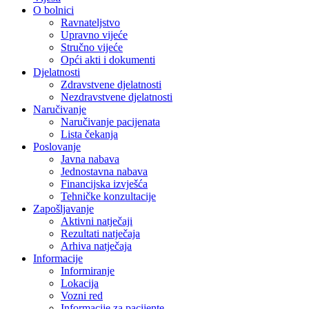
O bolnici
Ravnateljstvo
Upravno vijeće
Stručno vijeće
Opći akti i dokumenti
Djelatnosti
Zdravstvene djelatnosti
Nezdravstvene djelatnosti
Naručivanje
Naručivanje pacijenata
Lista čekanja
Poslovanje
Javna nabava
Jednostavna nabava
Financijska izvješća
Tehničke konzultacije
Zapošljavanje
Aktivni natječaji
Rezultati natječaja
Arhiva natječaja
Informacije
Informiranje
Lokacija
Vozni red
Informacije za pacijente