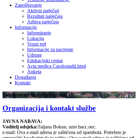
Zapošljavanje
Aktivni natječaji
Rezultati natječaja
Arhiva natječaja
Informacije
Informiranje
Lokacija
Vozni red
Informacije za pacijente
Udruge
Edukacijski centar
Acta medica Carolostadii.html
Anketa
Događanja
Kontakt
Nezdravstvene djelatnosti
Organizacija i kontakt službe
JAVNA NABAVA:
Voditelj odsjeka:
Tatjana Bokun, univ.bacc.oec.
e-mail:
Ova e-mail adresa je zaštićena od spambota. Potrebno je
omogućiti JavaScript da je vidite.
;
Ova e-mail adresa je zaštićena od