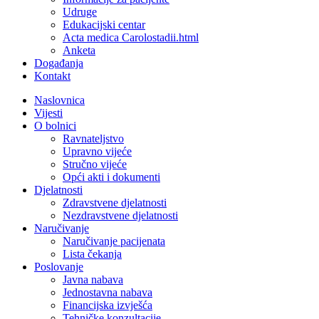
Udruge
Edukacijski centar
Acta medica Carolostadii.html
Anketa
Događanja
Kontakt
Naslovnica
Vijesti
O bolnici
Ravnateljstvo
Upravno vijeće
Stručno vijeće
Opći akti i dokumenti
Djelatnosti
Zdravstvene djelatnosti
Nezdravstvene djelatnosti
Naručivanje
Naručivanje pacijenata
Lista čekanja
Poslovanje
Javna nabava
Jednostavna nabava
Financijska izvješća
Tehničke konzultacije