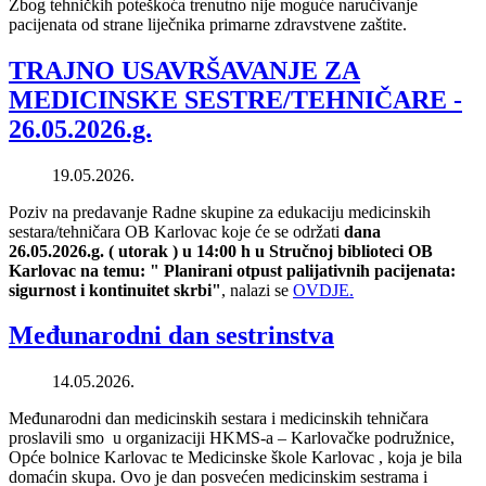
Zbog tehničkih poteškoća trenutno nije moguće naručivanje
pacijenata od strane liječnika primarne zdravstvene zaštite.
TRAJNO USAVRŠAVANJE ZA
MEDICINSKE SESTRE/TEHNIČARE -
26.05.2026.g.
19.05.2026.
Poziv na predavanje Radne skupine za edukaciju medicinskih
sestara/tehničara OB Karlovac koje će se održati
dana
26.05.2026.g. ( utorak ) u 14:00 h u Stručnoj biblioteci OB
Karlovac na temu: "
Planirani otpust palijativnih pacijenata:
sigurnost i kontinuitet skrbi
"
, nalazi se
OVDJE.
Međunarodni dan sestrinstva
14.05.2026.
Međunarodni dan medicinskih sestara i medicinskih tehničara
proslavili smo u organizaciji HKMS-a – Karlovačke podružnice,
Opće bolnice Karlovac te Medicinske škole Karlovac , koja je bila
domaćin skupa. Ovo je dan posvećen medicinskim sestrama i