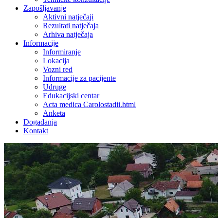
Zapošljavanje
Aktivni natječaji
Rezultati natječaja
Arhiva natječaja
Informacije
Informiranje
Lokacija
Vozni red
Informacije za pacijente
Udruge
Edukacijski centar
Acta medica Carolostadii.html
Anketa
Događanja
Kontakt