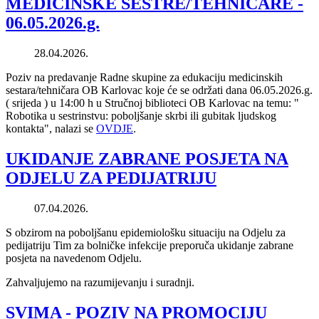
MEDICINSKE SESTRE/TEHNIČARE -
06.05.2026.g.
28.04.2026.
Poziv na predavanje Radne skupine za edukaciju medicinskih
sestara/tehničara OB Karlovac koje će se održati dana 06.05.2026.g.
( srijeda ) u 14:00 h u Stručnoj biblioteci OB Karlovac na temu: "
Robotika u sestrinstvu: poboljšanje skrbi ili gubitak ljudskog
kontakta", nalazi se
OVDJE
.
UKIDANJE ZABRANE POSJETA NA
ODJELU ZA PEDIJATRIJU
07.04.2026.
S obzirom na poboljšanu epidemiološku situaciju na Odjelu za
pedijatriju Tim za bolničke infekcije preporuča ukidanje zabrane
posjeta na navedenom Odjelu.
Zahvaljujemo na razumijevanju i suradnji.
SVIMA - POZIV NA PROMOCIJU