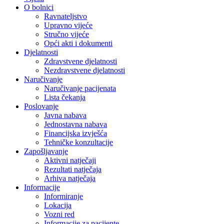
O bolnici
Ravnateljstvo
Upravno vijeće
Stručno vijeće
Opći akti i dokumenti
Djelatnosti
Zdravstvene djelatnosti
Nezdravstvene djelatnosti
Naručivanje
Naručivanje pacijenata
Lista čekanja
Poslovanje
Javna nabava
Jednostavna nabava
Financijska izvješća
Tehničke konzultacije
Zapošljavanje
Aktivni natječaji
Rezultati natječaja
Arhiva natječaja
Informacije
Informiranje
Lokacija
Vozni red
Informacije za pacijente