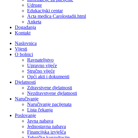
Udruge
Edukacijski centar
Acta medica Carolostadii.html
Anketa
Događanja
Kontakt
Naslovnica
Vijesti
O bolnici
Ravnateljstvo
Upravno vijeće
Stručno vijeće
Opći akti i dokumenti
Djelatnosti
Zdravstvene djelatnosti
Nezdravstvene djelatnosti
Naručivanje
Naručivanje pacijenata
Lista čekanja
Poslovanje
Javna nabava
Jednostavna nabava
Financijska izvješća
Tehničke konzultacije