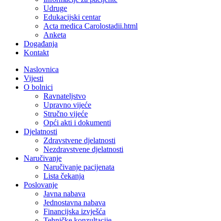
Udruge
Edukacijski centar
Acta medica Carolostadii.html
Anketa
Događanja
Kontakt
Naslovnica
Vijesti
O bolnici
Ravnateljstvo
Upravno vijeće
Stručno vijeće
Opći akti i dokumenti
Djelatnosti
Zdravstvene djelatnosti
Nezdravstvene djelatnosti
Naručivanje
Naručivanje pacijenata
Lista čekanja
Poslovanje
Javna nabava
Jednostavna nabava
Financijska izvješća
Tehničke konzultacije