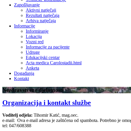
Zapošljavanje
Aktivni natječaji
Rezultati natječaja
Arhiva natječaja
Informacije
Informiranje
Lokacija
Vozni red
Informacije za pacijente
Udruge
Edukacijski centar
Acta medica Carolostadii.html
Anketa
Događanja
Kontakt
Nezdravstvene djelatnosti
Organizacija i kontakt službe
Voditelj odjela:
Tihomir Katić, mag.oec.
e-mail:
Ova e-mail adresa je zaštićena od spambota. Potrebno je omogu
tel: 047/608388