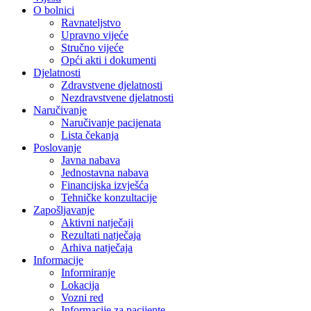
O bolnici
Ravnateljstvo
Upravno vijeće
Stručno vijeće
Opći akti i dokumenti
Djelatnosti
Zdravstvene djelatnosti
Nezdravstvene djelatnosti
Naručivanje
Naručivanje pacijenata
Lista čekanja
Poslovanje
Javna nabava
Jednostavna nabava
Financijska izvješća
Tehničke konzultacije
Zapošljavanje
Aktivni natječaji
Rezultati natječaja
Arhiva natječaja
Informacije
Informiranje
Lokacija
Vozni red
Informacije za pacijente