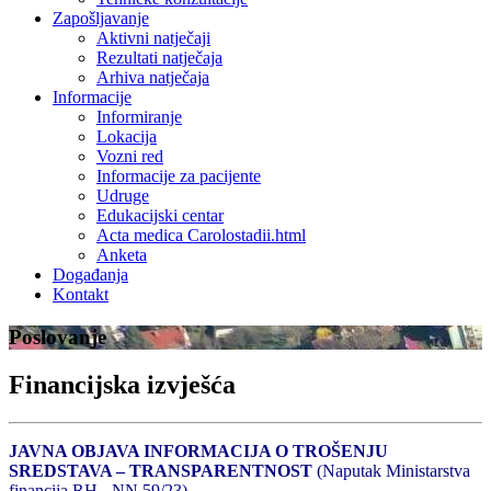
Zapošljavanje
Aktivni natječaji
Rezultati natječaja
Arhiva natječaja
Informacije
Informiranje
Lokacija
Vozni red
Informacije za pacijente
Udruge
Edukacijski centar
Acta medica Carolostadii.html
Anketa
Događanja
Kontakt
Poslovanje
Financijska izvješća
JAVNA OBJAVA INFORMACIJA O TROŠENJU
SREDSTAVA – TRANSPARENTNOST
(Naputak Ministarstva
financija RH - NN 59/23)