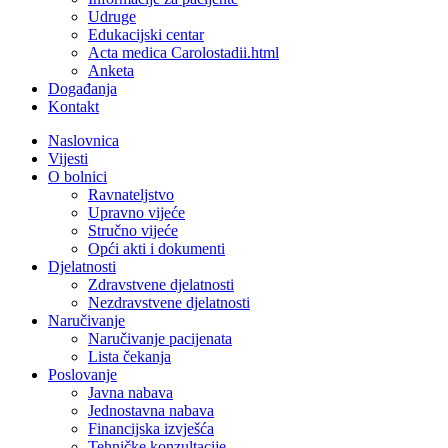
Udruge
Edukacijski centar
Acta medica Carolostadii.html
Anketa
Događanja
Kontakt
Naslovnica
Vijesti
O bolnici
Ravnateljstvo
Upravno vijeće
Stručno vijeće
Opći akti i dokumenti
Djelatnosti
Zdravstvene djelatnosti
Nezdravstvene djelatnosti
Naručivanje
Naručivanje pacijenata
Lista čekanja
Poslovanje
Javna nabava
Jednostavna nabava
Financijska izvješća
Tehničke konzultacije