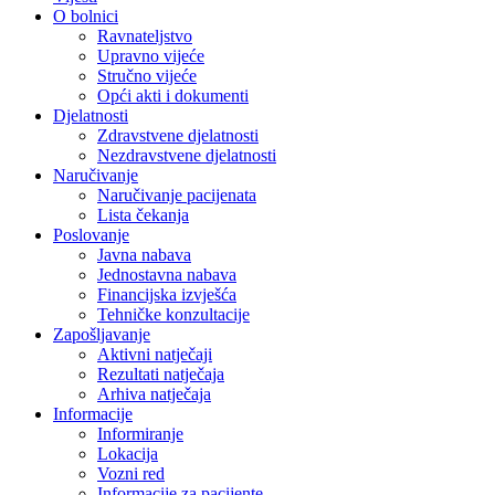
O bolnici
Ravnateljstvo
Upravno vijeće
Stručno vijeće
Opći akti i dokumenti
Djelatnosti
Zdravstvene djelatnosti
Nezdravstvene djelatnosti
Naručivanje
Naručivanje pacijenata
Lista čekanja
Poslovanje
Javna nabava
Jednostavna nabava
Financijska izvješća
Tehničke konzultacije
Zapošljavanje
Aktivni natječaji
Rezultati natječaja
Arhiva natječaja
Informacije
Informiranje
Lokacija
Vozni red
Informacije za pacijente