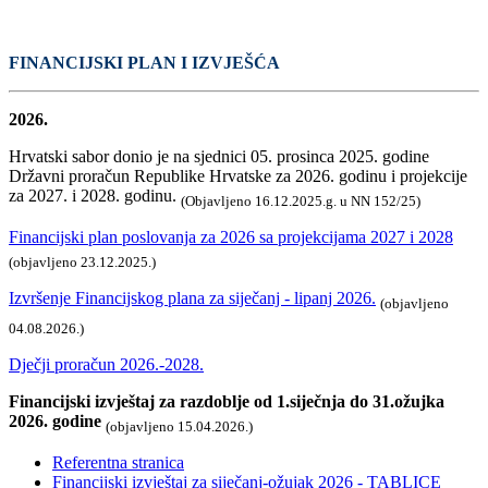
FINANCIJSKI PLAN I IZVJEŠĆA
2026.
Hrvatski sabor donio je na sjednici 05. prosinca 2025. godine
Državni proračun Republike Hrvatske za 2026. godinu i projekcije
za 2027. i 2028. godinu.
(Objavljeno 16.12.2025.g. u NN 152/25)
Financijski plan poslovanja za 2026 sa projekcijama 2027 i 2028
(objavljeno 23.12.2025.)
Izvršenje Financijskog plana za siječanj - lipanj 2026.
(objavljeno
04.08.2026.)
Dječji proračun 2026.-2028.
Financijski izvještaj za razdoblje od 1.siječnja do 31.ožujka
2026. godine
(objavljeno 15.04.2026.)
Referentna stranica
Financijski izvještaj za siječanj-ožujak 2026 - TABLICE