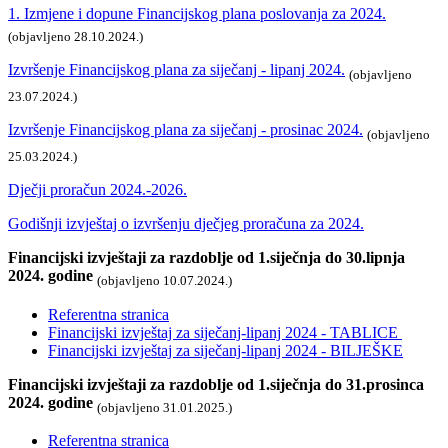
1. Izmjene i dopune Financijskog plana poslovanja za 2024.
(objavljeno 28.10.2024.)
Izvršenje Financijskog plana za siječanj - lipanj 2024.
(objavljeno
23.07.2024.)
Izvršenje Financijskog plana za siječanj - prosinac 2024.
(objavljeno
25.03.2024.)
Dječji proračun 2024.-2026.
Godišnji izvještaj o izvršenju dječjeg proračuna za 2024.
Financijski izvještaji za razdoblje od 1.siječnja do 30.lipnja
2024. godine
(objavljeno 10.07.2024.)
Referentna stranica
Financijski izvještaj za siječanj-lipanj 2024 - TABLICE
Financijski izvještaj za siječanj-lipanj 2024 - BILJEŠKE
Financijski izvještaji za razdoblje od 1.siječnja do 31.prosinca
2024. godine
(objavljeno 31.01.2025.)
Referentna stranica