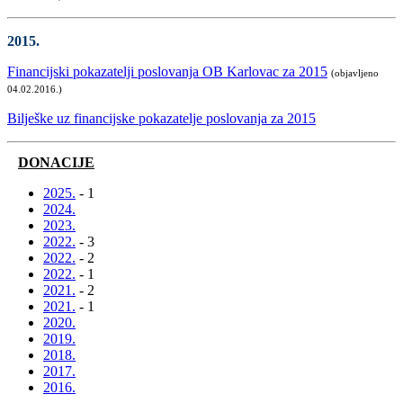
2015.
Financijski pokazatelji poslovanja OB Karlovac za 2015
(objavljeno
04.02.2016.)
Bilješke uz financijske pokazatelje poslovanja za 2015
DONACIJE
2025.
- 1
2024.
2023.
2022.
- 3
2022.
- 2
2022.
- 1
2021.
- 2
2021.
- 1
2020.
2019.
2018.
2017.
2016.