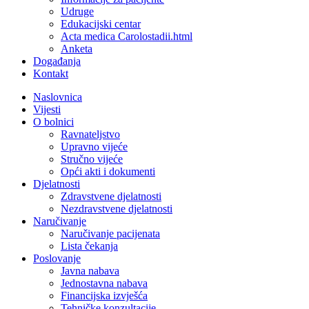
Udruge
Edukacijski centar
Acta medica Carolostadii.html
Anketa
Događanja
Kontakt
Naslovnica
Vijesti
O bolnici
Ravnateljstvo
Upravno vijeće
Stručno vijeće
Opći akti i dokumenti
Djelatnosti
Zdravstvene djelatnosti
Nezdravstvene djelatnosti
Naručivanje
Naručivanje pacijenata
Lista čekanja
Poslovanje
Javna nabava
Jednostavna nabava
Financijska izvješća
Tehničke konzultacije