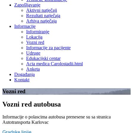
Zapošljavanje
Aktivni natječaji
Rezultati natječaja
Arhiva natječaja
Informacije
Informiranje
Lokacija
Vozni red
Informacije za pacijente
Udruge
Edukacijski centar
Acta medica Carolostadii.html
Anketa
Događanja
Kontakt
Vozni red
Vozni red autobusa
Informacije o polascima autobusa prenesene su sa stranica
Autotransporta Karlovac
Gradske linije