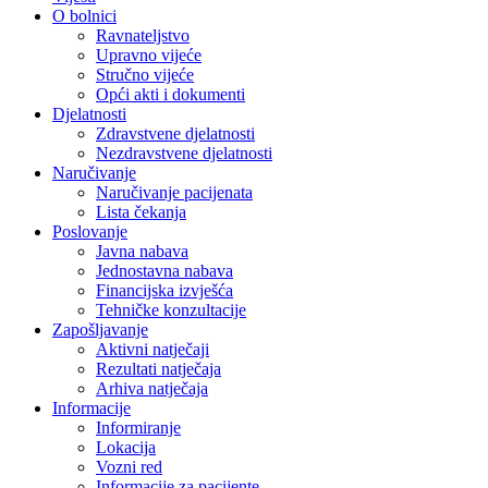
O bolnici
Ravnateljstvo
Upravno vijeće
Stručno vijeće
Opći akti i dokumenti
Djelatnosti
Zdravstvene djelatnosti
Nezdravstvene djelatnosti
Naručivanje
Naručivanje pacijenata
Lista čekanja
Poslovanje
Javna nabava
Jednostavna nabava
Financijska izvješća
Tehničke konzultacije
Zapošljavanje
Aktivni natječaji
Rezultati natječaja
Arhiva natječaja
Informacije
Informiranje
Lokacija
Vozni red
Informacije za pacijente