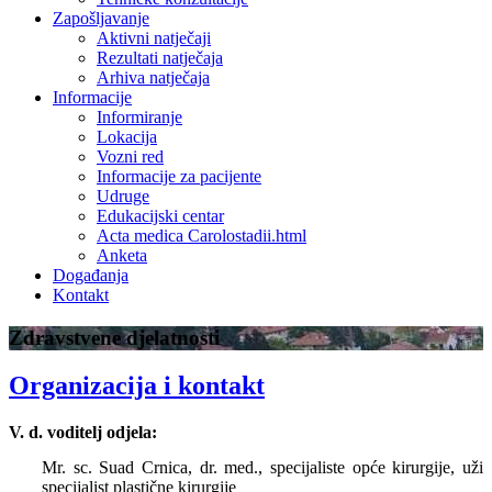
Zapošljavanje
Aktivni natječaji
Rezultati natječaja
Arhiva natječaja
Informacije
Informiranje
Lokacija
Vozni red
Informacije za pacijente
Udruge
Edukacijski centar
Acta medica Carolostadii.html
Anketa
Događanja
Kontakt
Zdravstvene djelatnosti
Organizacija i kontakt
V. d. voditelj odjela:
Mr. sc. Suad Crnica, dr. med., specijaliste opće kirurgije, uži
specijalist plastične kirurgije