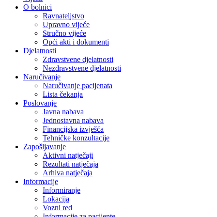
O bolnici
Ravnateljstvo
Upravno vijeće
Stručno vijeće
Opći akti i dokumenti
Djelatnosti
Zdravstvene djelatnosti
Nezdravstvene djelatnosti
Naručivanje
Naručivanje pacijenata
Lista čekanja
Poslovanje
Javna nabava
Jednostavna nabava
Financijska izvješća
Tehničke konzultacije
Zapošljavanje
Aktivni natječaji
Rezultati natječaja
Arhiva natječaja
Informacije
Informiranje
Lokacija
Vozni red
Informacije za pacijente