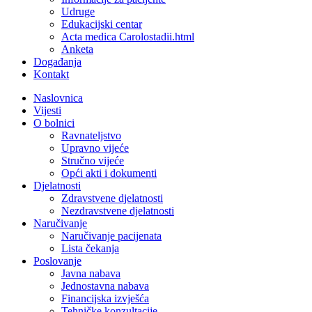
Udruge
Edukacijski centar
Acta medica Carolostadii.html
Anketa
Događanja
Kontakt
Naslovnica
Vijesti
O bolnici
Ravnateljstvo
Upravno vijeće
Stručno vijeće
Opći akti i dokumenti
Djelatnosti
Zdravstvene djelatnosti
Nezdravstvene djelatnosti
Naručivanje
Naručivanje pacijenata
Lista čekanja
Poslovanje
Javna nabava
Jednostavna nabava
Financijska izvješća
Tehničke konzultacije