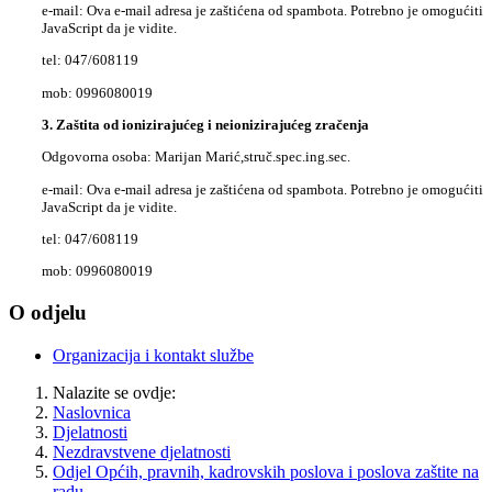
e-mail:
Ova e-mail adresa je zaštićena od spambota. Potrebno je omogućiti
JavaScript da je vidite.
tel: 047/608119
mob: 0996080019
3. Zaštita od ionizirajućeg i neionizirajućeg zračenja
Odgovorna osoba: Marijan Marić,struč.spec.ing.sec.
e-mail:
Ova e-mail adresa je zaštićena od spambota. Potrebno je omogućiti
JavaScript da je vidite.
tel: 047/608119
mob: 0996080019
O odjelu
Organizacija i kontakt službe
Nalazite se ovdje:
Naslovnica
Djelatnosti
Nezdravstvene djelatnosti
Odjel Općih, pravnih, kadrovskih poslova i poslova zaštite na
radu