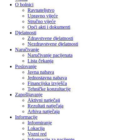
O bolnici
Ravnateljstvo
Upravno vijeće
Stručno vijeće
Opći akti i dokumenti
Djelatnosti
Zdravstvene djelatnosti
Nezdravstvene djelatnosti
Naručivanje
Naručivanje pacijenata
Lista čekanja
Poslovanje
Javna nabava
Jednostavna nabava
Financijska izvješća
Tehničke konzultacije
Zapošljavanje
Aktivni natječaji
Rezultati natječaja
Arhiva natječaja
Informacije
Informiranje
Lokacija
Vozni red
Informacije za pacijente