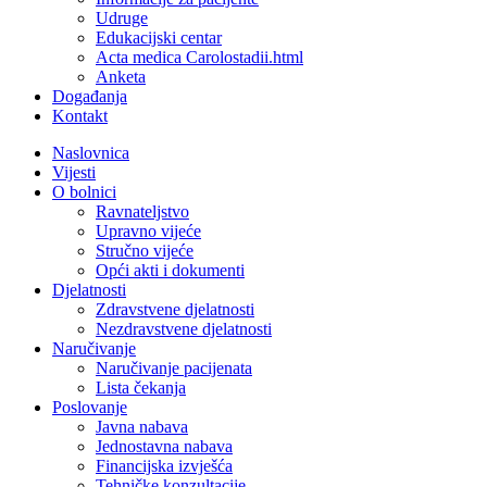
Udruge
Edukacijski centar
Acta medica Carolostadii.html
Anketa
Događanja
Kontakt
Naslovnica
Vijesti
O bolnici
Ravnateljstvo
Upravno vijeće
Stručno vijeće
Opći akti i dokumenti
Djelatnosti
Zdravstvene djelatnosti
Nezdravstvene djelatnosti
Naručivanje
Naručivanje pacijenata
Lista čekanja
Poslovanje
Javna nabava
Jednostavna nabava
Financijska izvješća
Tehničke konzultacije