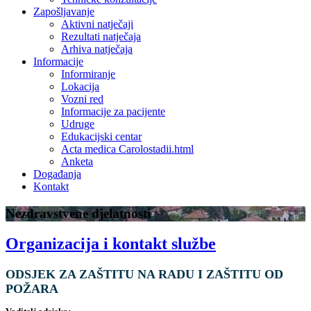
Zapošljavanje
Aktivni natječaji
Rezultati natječaja
Arhiva natječaja
Informacije
Informiranje
Lokacija
Vozni red
Informacije za pacijente
Udruge
Edukacijski centar
Acta medica Carolostadii.html
Anketa
Događanja
Kontakt
Nezdravstvene djelatnosti
Organizacija i kontakt službe
ODSJEK ZA ZAŠTITU NA RADU I ZAŠTITU OD
POŽARA