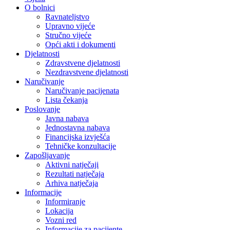
O bolnici
Ravnateljstvo
Upravno vijeće
Stručno vijeće
Opći akti i dokumenti
Djelatnosti
Zdravstvene djelatnosti
Nezdravstvene djelatnosti
Naručivanje
Naručivanje pacijenata
Lista čekanja
Poslovanje
Javna nabava
Jednostavna nabava
Financijska izvješća
Tehničke konzultacije
Zapošljavanje
Aktivni natječaji
Rezultati natječaja
Arhiva natječaja
Informacije
Informiranje
Lokacija
Vozni red
Informacije za pacijente