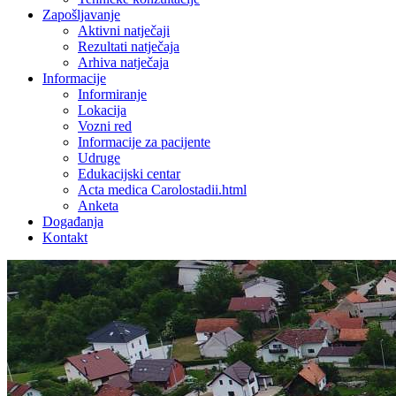
Zapošljavanje
Aktivni natječaji
Rezultati natječaja
Arhiva natječaja
Informacije
Informiranje
Lokacija
Vozni red
Informacije za pacijente
Udruge
Edukacijski centar
Acta medica Carolostadii.html
Anketa
Događanja
Kontakt