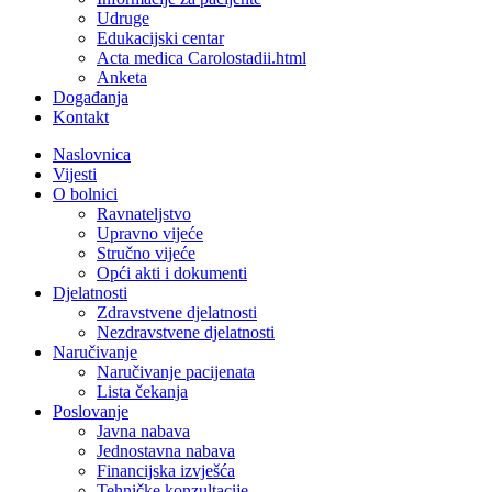
Udruge
Edukacijski centar
Acta medica Carolostadii.html
Anketa
Događanja
Kontakt
Naslovnica
Vijesti
O bolnici
Ravnateljstvo
Upravno vijeće
Stručno vijeće
Opći akti i dokumenti
Djelatnosti
Zdravstvene djelatnosti
Nezdravstvene djelatnosti
Naručivanje
Naručivanje pacijenata
Lista čekanja
Poslovanje
Javna nabava
Jednostavna nabava
Financijska izvješća
Tehničke konzultacije