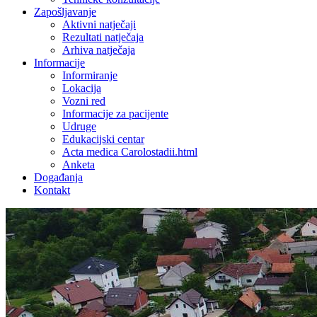
Zapošljavanje
Aktivni natječaji
Rezultati natječaja
Arhiva natječaja
Informacije
Informiranje
Lokacija
Vozni red
Informacije za pacijente
Udruge
Edukacijski centar
Acta medica Carolostadii.html
Anketa
Događanja
Kontakt